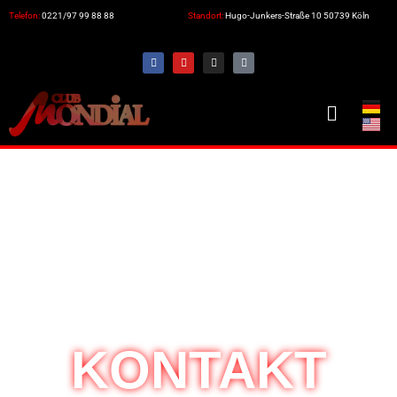
Telefon:
0221/97 99 88 88
Standort:
Hugo-Junkers-Straße 10 50739 Köln
KONTAKT