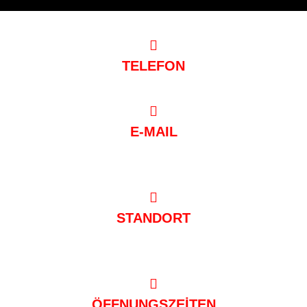
TELEFON
0221/97 99 88 88
E-MAIL
post@club-mondial.de
STANDORT
Hugo-Junkers-Straße 10 50739 Köln
ÖFFNUNGSZEİTEN